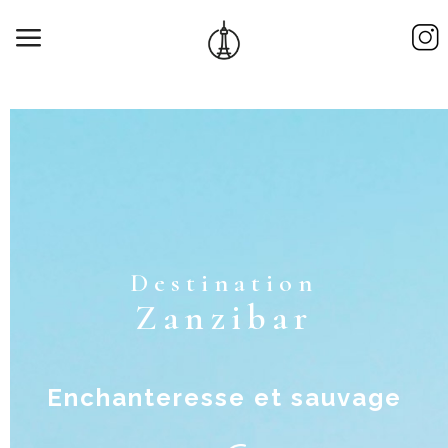
Zanzibar
Enchanteresse et sauvage