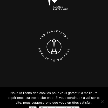
Nous utilisons des cookies pour vous garantir la meilleure
expérience sur notre site web. Si vous continuez à utiliser ce
COPYRIGHT LES PLANETEURS SAS I
MENTIONS LÉGALES
|
POLITIQUE DE
Besoin d'aide ?
site, nous supposerons que vous en êtes satisfait.
DONNÉES PERSONNELLES