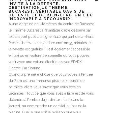
INVITE À LA DÉTENTE.
DESTINATION LE THERME
BUCAREST. VÉRITABLE OASIS DE
DÉTENTE ET DE BIEN-ÊTRE. UN LIEU
INCROYABLE À DÉCOUVRIR…
A une vingtaine de kilomètres du centre de Bucarest,
le Therme Bucarest a l’avantage d’être desservi par
le transport public la ligne R442 qui part de la «Piata
Presei Libere»
. Le trajet dure environ 35 minutes, et
la navette est gratuite ! I
l est également accessible
en taxi ou en voiture personnelle ou vous pouvez
venir avec une voiture électrique avec SPARK –
Electric Car Sharing.
Quand la première chose que vous voyez à l’entrée
du Palm est une immense piscine entourée de
palmiers, alors vous savez que vous êtes en
vacances ! Tout ce que vous avez à faire est de vous
détendre à l’ombre du jardin luxuriant, dans le
jacuzzi, ou commander un cocktail au bar de la
piscine. Quelle que soit la boisson que vous