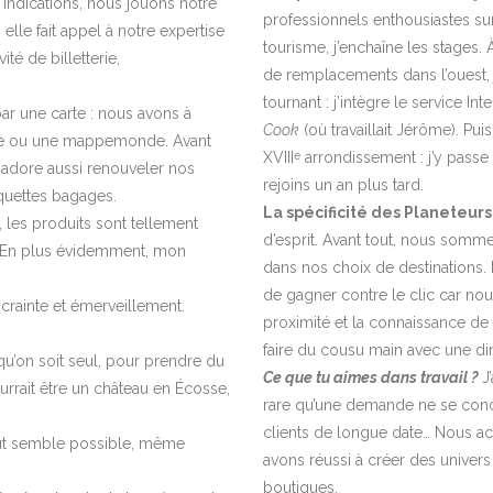
 indications, nous jouons notre
professionnels enthousiastes sur
 elle fait appel à notre expertise
tourisme, j’enchaîne les stages.
té de billetterie,
de remplacements dans l’ouest, 
tournant : j’intègre le service 
 une carte : nous avons à
Cook
(où travaillait Jérôme). P
re ou une mappemonde. Avant
XVIII
arrondissement : j’y passe
e
 adore aussi renouveler nos
rejoins un an plus tard.
iquettes bagages.
La spécificité des Planeteurs
, les produits sont tellement
d’esprit. Avant tout, nous somme
ve. En plus évidemment, mon
dans nos choix de destinations. N
de gagner contre le clic car nou
crainte et émerveillement.
proximité et la connaissance de
faire du cousu main avec une d
qu’on soit seul, pour prendre du
Ce que tu aimes dans travail ?
J
rait être un château en Écosse,
rare qu’une demande ne se concré
clients de longue date… Nous ac
out semble possible, même
avons réussi à créer des univer
boutiques.