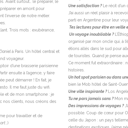
ès. Avant surtout… le préparer, le
Une satisfaction ?
Le récit d’un 
e préparer en amont pour
J’ai aussi un réel plaisir à rec
t l’inverse de notre métier.
parti en Argentine pour leur vo
es.
Tes lectures pour être en veille
llant. Trois mots : exubérance,
Un voyage inoubliable ?
L’Éthio
organisé par mon oncle qui, à l’é
étions allés dans le sud pour aller
Daniel
à Paris. Un hôtel central et
de touristes. Quand je pense aux
and voyageur.
Ce moment fut extraordinaire : 
ptoir d’une brasserie parisienne
histoires.
tir ensuite à l’agence, y faire
Un hot spot parisien ou dans un
ée peut démarrer ! En fait, je
bien le Mob hôtel de Saint-Ouen
to. Il me faut juste du wifi.
Une ville inspirante ?
Los Angele
le et de mon smartphone : je
Tu ne pars jamais sans ?
Mon mai
c nos clients, nous créons des
Des impressions de voyages ?
J
possible. Coup de cœur pour Orl
lme pour travailler et de
celle du Japon : un pays tellemen
-art
…)
destinations exotiques, j’aime 