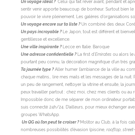
Un voyage idéal ?
Celui qui fait rêver avant, pendant et apr
sentir venir apporte beaucoup de bonheur. Surtout bien l
pouvoir le vivre pleinement. Les galères d’organisations son
Un voyage encore sur ta liste ?
Un combiné des deux Coré
Un pays incroyable ?
Le Japon, tout est différent et bienvei
gentillesse et excellence.
Une ville inspirante ?
Lecce en Italie. Baroque
Une adresse confidentielle ?
La first d’
Emirates
ou alors le
pourtant peu connu, la décoration magnifique d’un très gr
Ta journée type ?
Aller humer l’ambiance de la ville au com
chaque matins… lire mes mails et les messages de la nuit. Par
un peu de rangement, nettoyer la vitrine et ensuite, la journ
peux travailler partout : chez moi, chez mes clients ou au res
Impossible donc de me séparer de mon ordinateur portab
suis connecté 24h/24. D’ailleurs, pour mieux échanger ave
groupes WhatsApp.
Un QG où l’on peut te croiser ?
Molitor au Club, à la fois ca
nombreuses possibilités d’évasion (piscine,
rooftop
,
street