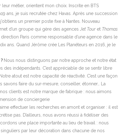
 leur métier, orientent mon choix. Inscrite en BTS
 À19 ans, je suis recrutée chez Havas. Après une succession
j’obtiens un premier poste fixe à Nantes. Nouveau
Internet d’un groupe qui gère des agences
Jet Tour
et
Thomas
uis direction Paris comme responsable d’une agence dans le
 dix ans. Quand Jérôme crée Les Planéteurs en 2016, je le
 ?
Nous nous distinguons par notre approche et notre état
s des indépendants. C’est appréciable de se sentir libre
otre atout est notre capacité de réactivité. C’est une façon
s savons faire du sur-mesure, conseiller, étonner… La
 nos clients est notre marque de fabrique : nous aimons
imension de conciergerie
’aime effectuer les recherches en amont et organiser : il est
tise pas. D’ailleurs, nous avons réussi à fidéliser des
cordons une place importante au lieu de travail : nous
s singuliers par leur décoration dans chacune de nos