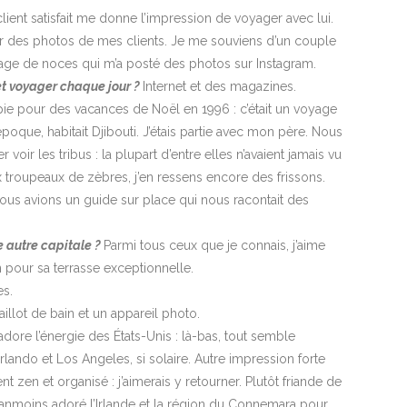
client satisfait me donne l’impression de voyager avec lui.
evoir des photos de mes clients. Je me souviens d’un couple
yage de noces qui m’a posté des photos sur Instagram.
 et voyager chaque jour ?
Internet et des magazines.
pie pour des vacances de Noël en 1996 : c’était un voyage
poque, habitait Djibouti. J’étais partie avec mon père. Nous
 voir les tribus : la plupart d’entre elles n’avaient jamais vu
 troupeaux de zèbres, j’en ressens encore des frissons.
nous avions un guide sur place qui nous racontait des
e autre capitale ?
Parmi tous ceux que je connais, j’aime
 pour sa terrasse exceptionnelle.
s.
llot de bain et un appareil photo.
’adore l’énergie des États-Unis : là-bas, tout semble
ando et Los Angeles, si solaire. Autre impression forte
t zen et organisé : j’aimerais y retourner. Plutôt friande de
néanmoins adoré l’Irlande et la région du Connemara pour