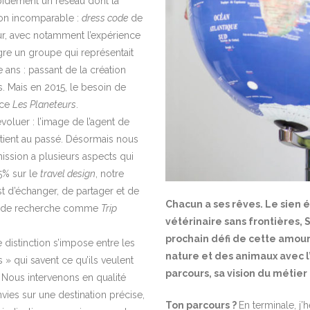
apidement un réseau dont la
tion incomparable :
dress code
de
eur, avec notamment l’expérience
gre un groupe qui représentait
e ans : passant de la création
. Mais en 2015, le besoin de
nce
Les Planeteurs
.
voluer : l’image de l’agent de
tient au passé. Désormais nous
ssion a plusieurs aspects qui
95% sur le
travel design
, notre
st d’échanger, de partager et de
Chacun a ses rêves. Le sien 
r de recherche comme
Trip
vétérinaire sans frontières, 
prochain défi de cette amoure
distinction s’impose entre les
nature et des animaux avec l’
és » qui savent ce qu’ils veulent
parcours, sa vision du métier
 Nous intervenons en qualité
vies sur une destination précise,
Ton parcours ?
En terminale, j’