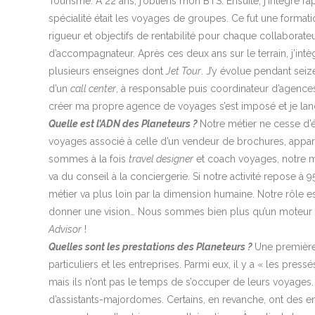
Tourisme. À 22 ans, j’obtiens mon BTS. Ensuite, j’intègre r
spécialité était les voyages de groupes. Ce fut une forma
rigueur et objectifs de rentabilité pour chaque collaborat
d’accompagnateur. Après ces deux ans sur le terrain, j’intè
plusieurs enseignes dont
Jet Tour
. J’y évolue pendant seiz
d’un
call center
, à responsable puis coordinateur d’agences
créer ma propre agence de voyages s’est imposé et je la
Quelle est l’ADN des Planeteurs ?
Notre métier ne cesse d’é
voyages associé à celle d’un vendeur de brochures, appar
sommes à la fois
travel designer
et coach voyages, notre mi
va du conseil à la conciergerie. Si notre activité repose à 
métier va plus loin par la dimension humaine. Notre rôle e
donner une vision… Nous sommes bien plus qu’un moteu
Advisor
!
Quelles sont les prestations des Planeteurs ?
Une première 
particuliers et les entreprises. Parmi eux, il y a « les press
mais ils n’ont pas le temps de s’occuper de leurs voyages.
d’assistants-majordomes. Certains, en revanche, ont des en