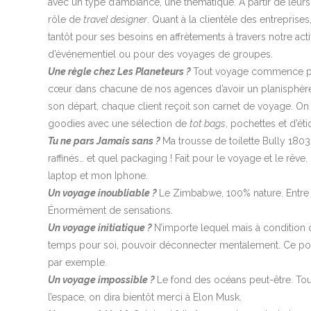
avec un type d’ambiance, une thématique. À partir de leurs
rôle de
travel designer
. Quant à la clientèle des entreprises,
tantôt pour ses besoins en affrètements à travers notre activi
d’événementiel ou pour des voyages de groupes.
Une règle chez Les Planeteurs ?
Tout voyage commence par
cœur dans chacune de nos agences d’avoir un planisphè
son départ, chaque client reçoit son carnet de voyage. On
goodies avec une sélection de
tot bags
, pochettes et d’ét
Tu ne pars Jamais sans ?
Ma trousse de toilette Bully 1803
raffinés… et quel packaging ! Fait pour le voyage et le rê
laptop et mon Iphone.
Un voyage inoubliable ?
Le Zimbabwe, 100% nature. Entre 
Énormément de sensations.
Un voyage initiatique ?
N’importe lequel mais à condition 
temps pour soi, pouvoir déconnecter mentalement. Ce pour
par exemple.
Un voyage impossible ?
Le fond des océans peut-être. T
l’espace, on dira bientôt merci à Elon Musk.